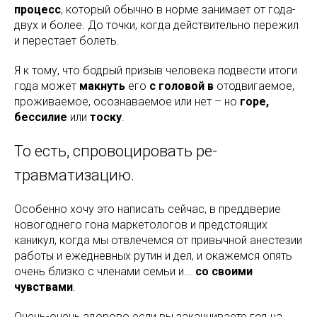
процесс
, который обычно в норме занимает от года-
двух и более. До точки, когда действительно пережил
и перестает болеть.
Я к тому, что бодрый призыв человека подвести итоги
года может
макнуть
его
с головой
в
отодвигаемое,
проживаемое, осознаваемое или нет – но
горе,
бессилие
или
тоску
.
То есть, спровоцировать ре-
травматизацию.
Особенно хочу это написать сейчас, в преддверие
новогоднего гона маркетологов и предстоящих
каникул, когда мы отвлечемся от привычной анестезии
работы и ежедневных рутин и дел, и окажемся опять
очень близко с членами семьи и...
со своими
чувствами
.
Очень-очень здорово если вы заканчиваете год на