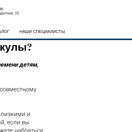
00
датная, 55
БЛОГ
НАШИ СПЕЦИАЛИСТЫ
икулы?
ремени детям,
у совместному
близкими и
й, если вы
ожете набраться