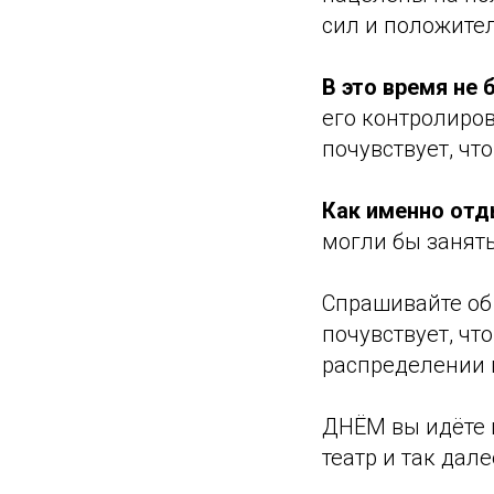
сил и положите
В это время не
его контролиров
почувствует, чт
Как именно отд
могли бы занять
Спрашивайте об 
почувствует, чт
распределении 
ДНЁМ вы идёте и 
театр и так дале