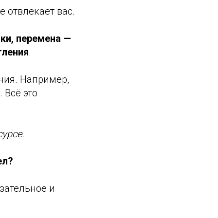
е отвлекает вас.
ки, перемена —
тления
.
ния. Например,
 Всё это
сурсе.
ел?
язательное и