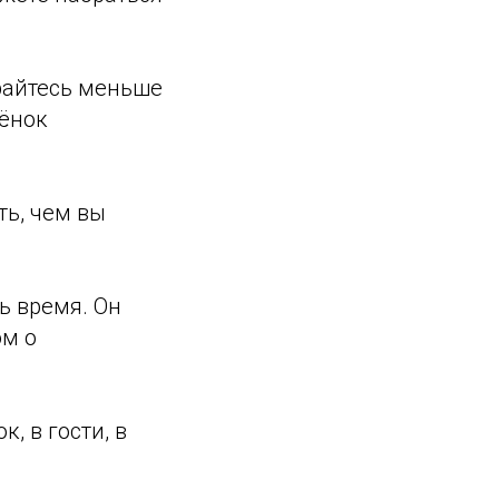
айтесь меньше
бёнок
ь, чем вы
ь время. Он
ом о
, в гости, в