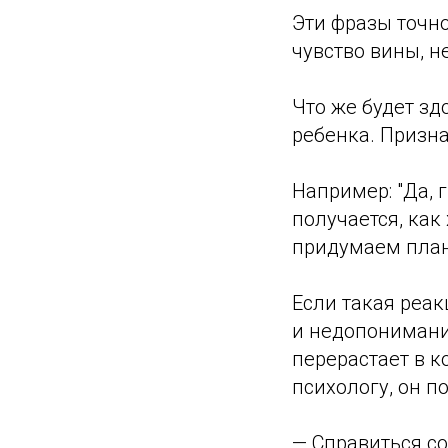
Эти фразы точн
чувство вины, 
Что же будет зд
ребенка. Признат
Например: "Да, г
получается, как
придумаем план
Если такая реа
и недопонимани
перерастает в к
психологу, он п
— Справиться со