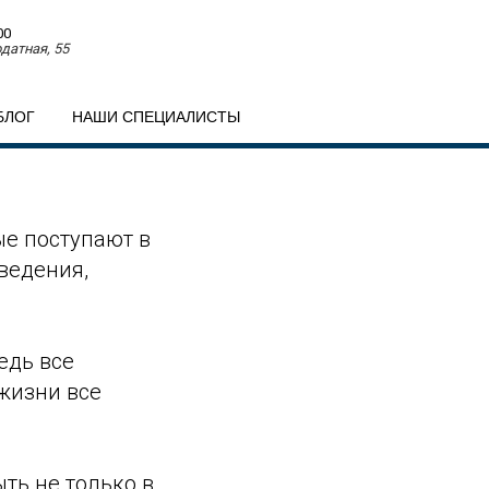
00
датная, 55
БЛОГ
НАШИ СПЕЦИАЛИСТЫ
ые поступают в
ведения,
едь все
 жизни все
ть не только в