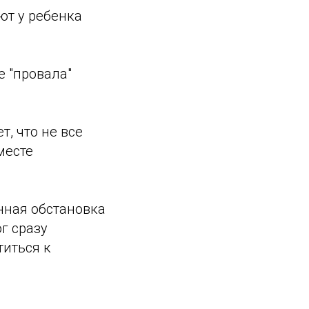
ют у ребенка
е "провала"
т, что не все
месте
нная обстановка
г сразу
титься к