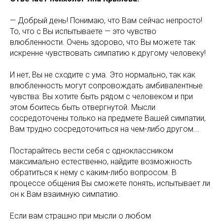
— Добрый день! Понимаю, что Вам сейчас непросто!
То, что с Вы испытываете — это чувство
влюбленности. Очень здорово, что Вы можете так
искренне чувствовать симпатию к другому человеку!
И нет, Вы не сходите с ума. Это нормально, так как
влюбленность могут сопровождать амбивалентные
чувства: Вы хотите быть рядом с человеком и при
этом боитесь быть отвергнутой. Мысли
сосредоточены только на предмете Вашей симпатии,
Вам трудно сосредоточиться на чем-либо другом...
Постарайтесь вести себя с одноклассником
максимально естественно, найдите возможность
обратиться к нему с каким-либо вопросом. В
процессе общения Вы сможете понять, испытывает ли
он к Вам взаимную симпатию.
Если вам страшно при мысли о любом