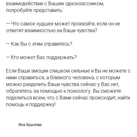
взаимодействии с Вашим одноклассником,
попробуйте представить:
— Что самое худшее может произойти, если он не
ответит взаимностью на Ваши чувства?
— Как Вы с этим справитесь?
— Кто может Вас поддержать?
Если Ваши эмоции слишком сильные и Вы не можете с
ними справиться, а близкого человека, с которым
можно разделить Ваши чувства сейчас у Вас нет,
обратитесь за помощью к психологу. Вы сможете
поделиться всем, что с Вами сейчас происходит, найти
помощь и поддержку!
Яна Крылова