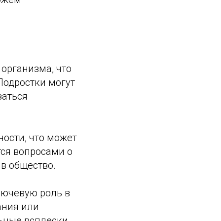
 организма, что
Подростки могут
заться
ости, что может
ся вопросами о
 в общество.
лючевую роль в
ания или
ьные всплески.