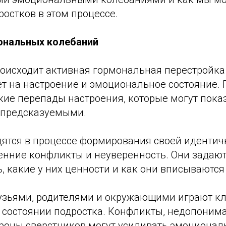
остков в этом процессе.
ональных колебаний
роисходит активная гормональная перестройка
т на настроение и эмоциональное состояние. 
кие перепады настроения, которые могут пока
предсказуемыми.
дятся в процессе формирования своей идентичн
енние конфликты и неуверенность. Они задают
ть, какие у них ценности и как они вписываются
узьями, родителями и окружающими играют к
состоянии подростка. Конфликты, недопоним
ороны сверстников могут усиливать эмоционал