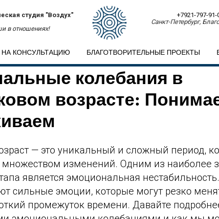
еская студия "Воздух"
+7921-797-91-
Санкт-Петербург, Благо
и в отношениях!
 НА КОНСУЛЬТАЦИЮ
БЛАГОТВОРИТЕЛЬНЫЕ ПРОЕКТЫ
альные колебания в
ковом возрасте: Понима
живаем
озраст — это уникальный и сложный период, к
 множеством изменений. Одним из наиболее 
этапа является эмоциональная нестабильность
ют сильные эмоции, которые могут резко менят
роткий промежуток времени. Давайте подробне
тими эмоциональными колебаниями и как мы м