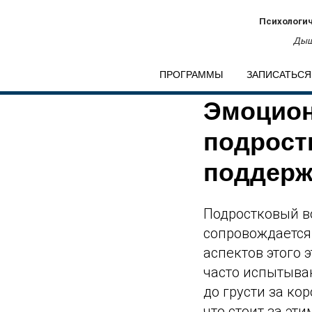
Психологич
Дыш
ПРОГРАММЫ
ЗАПИСАТЬСЯ
Эмоцион
подрост
поддер
Подростковый в
сопровождается
аспектов этого 
часто испытыва
до грусти за ко
что стоит за э