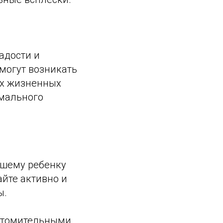
адости и
 могут возникать
ых жизненных
рмального
ашему ребенку
йте активно и
ы.
 утомительными