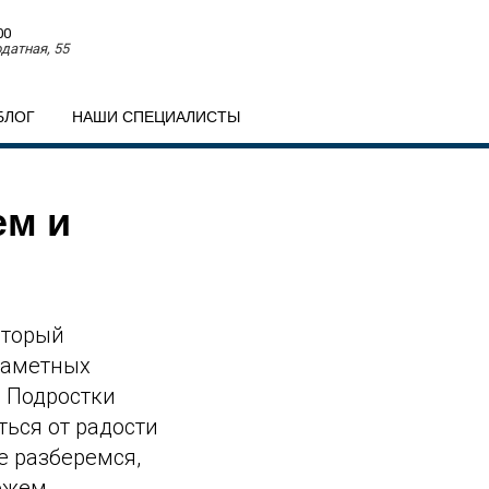
00
датная, 55
БЛОГ
НАШИ СПЕЦИАЛИСТЫ
ем и
оторый
заметных
. Подростки
ься от радости
е разберемся,
ожем