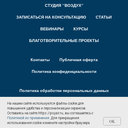
СТУДИЯ "ВОЗДУХ"
ЗАПИСАТЬСЯ НА КОНСУЛЬТАЦИЮ
СТАТЬИ
ВЕБИНАРЫ
КУРСЫ
БЛАГОТВОРИТЕЛЬНЫЕ ПРОЕКТЫ
Контакты
Публичная оферта
Политика конфиденциальности
Политика обработки персональных данных
Политика cookie
На нашем сайте используются файлы cookie для
повышения удобства и персонализации сервисов.
Пользовательское соглашение
Оставаясь на сайте https://psyair.ru, вы соглашаетесь с
Записаться на консультацию
Политикой их применения
. Для прекращения
OK
использования cookie измените настройки браузера