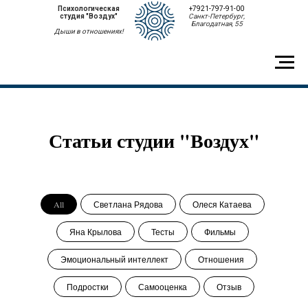
Психологическая
+7921-797-91-00
студия "Воздух"
Санкт-Петербург,
Благодатная, 55
Дыши в отношениях!
Статьи студии "Воздух"
All
Светлана Рядова
Олеся Катаева
Яна Крылова
Тесты
Фильмы
Эмоциональный интеллект
Отношения
Подростки
Самооценка
Отзыв