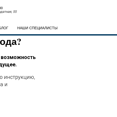
00
датная, 55
БЛОГ
НАШИ СПЕЦИАЛИСТЫ
года?
о возможность
удущее.
ю инструкцию,
а и