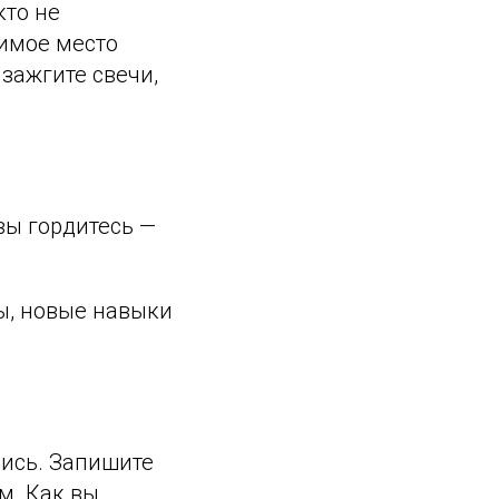
кто не
бимое место
зажгите свечи,
вы гордитесь —
ы, новые навыки
лись. Запишите
м. Как вы