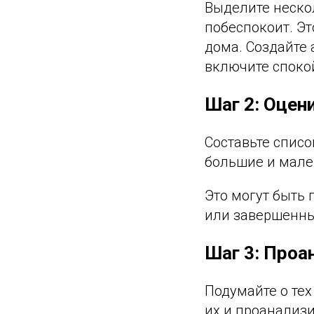
Выделите нескол
побеспокоит. Э
дома. Создайте
включите споко
Шаг 2: Оцен
Составьте списо
большие и мале
Это могут быть
или завершенны
Шаг 3: Проа
Подумайте о тех
их и проанализи