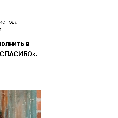
е года.
.
полнить в
 «СПАСИБО».