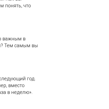
м понять, что
ло важным в
м? Тем самым вы
следующий год.
ер, вместо
аза в неделю».