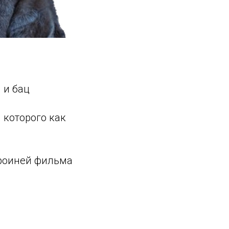
 и бац
 которого как
ероиней фильма