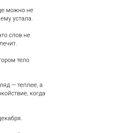
де можно не
чему устала.
то слов не
лечит.
тором тело
ляд — теплее, а
койствие, когда
декабря.