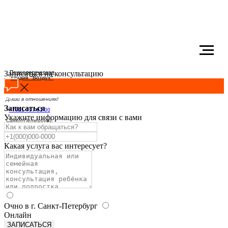
Записаться на консультацию
Психологическая
студия "Воздух"
Дыши в отношениях!
Записаться
+7921-797-91-00
Укажите информацию для связи с вами
Санкт-Петербург,
Благодатная, 55
Какая услуга вас интересует?
Очно в г. Санкт-Петербург
Онлайн
ЗАПИСАТЬСЯ