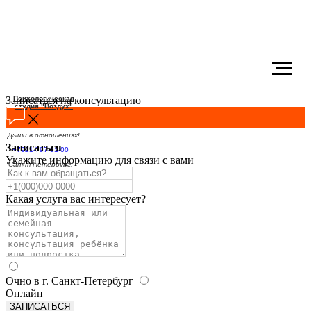
Записаться на консультацию
Психологическая
студия "Воздух"
Дыши в отношениях!
Записаться
+7921-797-91-00
Укажите информацию для связи с вами
Санкт-Петербург,
Благодатная, 55
Какая услуга вас интересует?
Очно в г. Санкт-Петербург
Онлайн
ЗАПИСАТЬСЯ