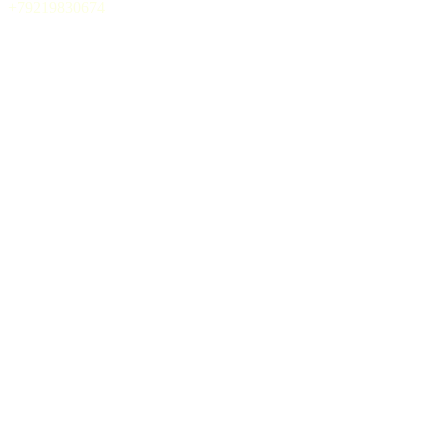
+79219830674
Наверх