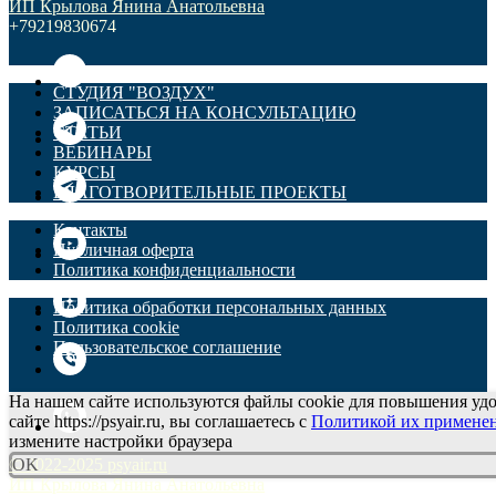
ИП Крылова Янина Анатольевна
+79219830674
СТУДИЯ "ВОЗДУХ"
ЗАПИСАТЬСЯ НА КОНСУЛЬТАЦИЮ
СТАТЬИ
ВЕБИНАРЫ
КУРСЫ
БЛАГОТВОРИТЕЛЬНЫЕ ПРОЕКТЫ
Контакты
Публичная оферта
Политика конфиденциальности
Политика обработки персональных данных
Политика cookie
Пользовательское соглашение
На нашем сайте используются файлы cookie для повышения удо
сайте https://psyair.ru, вы соглашаетесь с
Политикой их примене
измените настройки браузера
© 2022-2025 psyair.ru
OK
ИП Крылова Янина Анатольевна